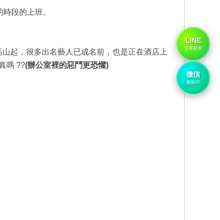
的時段的上班。
LINE
立即加友
高山起，很多出名藝人已成名前，也是正在酒店上
嗎 ??
(辦公室裡的惡鬥更恐懼)
微信
複製ID