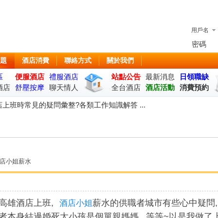
用戶名
密碼
題
酒店消費
聯絡方式
關於我們
區
便服酒店
禮服酒店
站點公告
最新消息
日領職缺
酒店
舒壓按摩
聊天情人
全台酒店
酒店活動
消費預約
座
上班時常見的疑問彙整?各類工作知識解答 ...
酒店小姐薪水
高雄酒店上班,
薪水的供職者城市有些心中疑問,
酒店小姐
者本身結過婚死太小孩是個單親媽媽...等等~以是我做