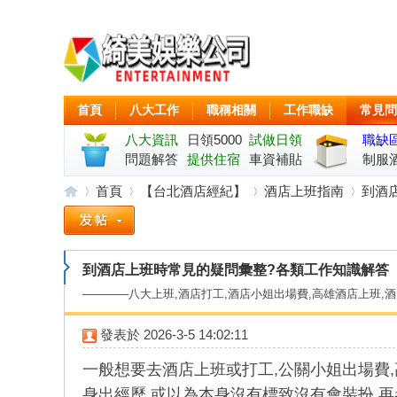
首頁
八大工作
職稱相關
工作職缺
常見問
八大資訊
日領5000
試做日領
職缺
問題解答
起
提供住宿
車資補貼
制服
首頁
【台北酒店經紀】
酒店上班指南
到酒店
綺
»
›
›
›
到酒店上班時常見的疑問彙整?各類工作知識解答
————八大上班,酒店打工,酒店小姐出場費,高雄酒店上班,
發表於
2026-3-5 14:02:11
一般想要去酒店上班或打工,公關小姐出場費,
身出經歷,或以為本身沒有標致沒有會裝扮,再