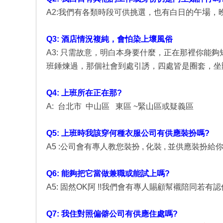
午場
A2:我們有各類時段可供挑選，也有白日的
，
Q3: 酒店情況複純，會怕染上壞風俗
A3: 只需故意，明白本身要什麼，正在那裡你能
班錘煉過，
那個社會到處引誘，四處皆是圈套，坐
Q4: 上班所在正在那?
A: 台北市 中山區 東區 ~緊山區或疑義區
Q5: 上班時我該穿何種衣服公司有供應裝扮嗎?
A5 :公司會有專人教您裝扮 , 化裝 , 並供應裝扮
Q6: 能夠把它當做兼職或能試上嗎?
A5: 固然OK阿 !!我們會有專人賜顧幫襯陪同
Q7: 我住對照偏僻公司有供應住處嗎?