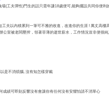
晚場(工夫彈性)門生的話只需年謙18歲便可,能夠擺設共同你便利
夠短工夫以內積累到一筆可不雅的收進，改進你的生涯 !
萬丈高樓
辦公室被老闆壓搾，領著菲薄的逝世薪水，工作情況豈非便很純真
給你以是不消煩腦, 沒有知怎樣穿戴
若有認何成績可即刻反響沒有會讓你有任何沒有安懼怕請不消單心