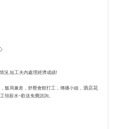
心
進情況,短工夫內處理經濟成績!
酒店花
職，飯局兼差，舒壓會館打工，傳播小姐，
放工領薪水~歡送免費諮詢。