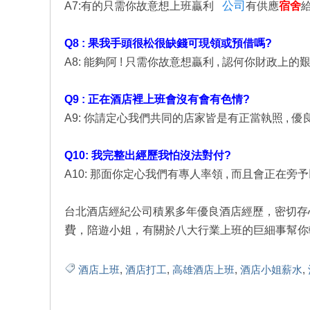
公司
A7:有的只需你故意想上班贏利
有供應
宿舍
Q8 : 果我手頭很松很缺錢可現領或預借嗎?
A8: 能夠阿 ! 只需你故意想贏利 , 認何你財政上
Q9 : 正在酒店裡上班會沒有會有色情?
A9: 你請定心我們共同的店家皆是有正當執照 , 
Q10: 我完整出經歷我怕沒法對付?
A10: 那面你定心我們有專人率領 , 而且會正在
台北酒店經紀公司積累多年優良酒店經歷，密切存
費
，陪遊小姐，有關於八大行業上班的巨細事幫你輕
酒店上班
,
酒店打工
,
高雄酒店上班
,
酒店小姐薪水
,