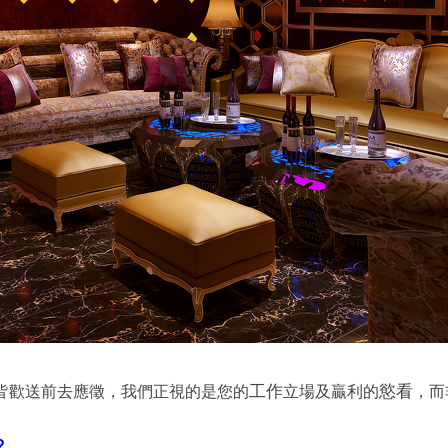
工作
慾看
，皆歡送前去應徵，我們正視的是您的
立場及贏利的
，而
?