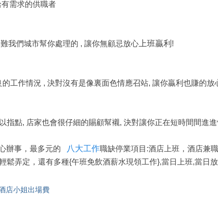
給有需求的供職者
上班贏利
的艱難我們城市幫你處理的 , 讓你無顧忌放心
!
優良的工作情況 , 決對沒有是像裏面色情應召站, 讓你贏利也賺的放
旁予以指點, 店家也會很仔細的賜顧幫襯, 決對讓你正在短時間間進
八大工作
心辦事，最多元的
職缺停業項目:酒店上班，酒店兼
鬆弄定，還有多種{午班免飲酒薪水現領工作},當日上班,當日
酒店小姐出場費