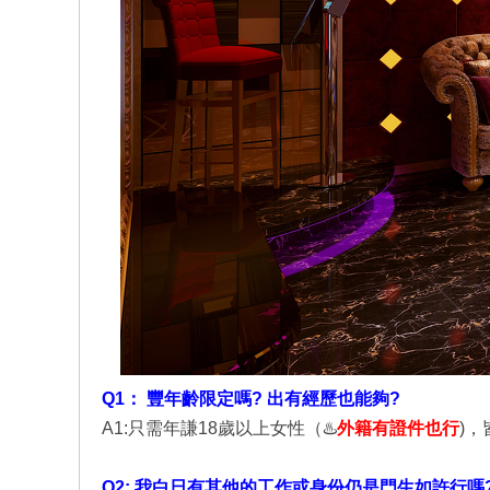
店
經
Q1： 豐年齡限定嗎? 出有經歷也能夠?
A1:只需年謙18歲以上女性（♨️
外籍有證件也行
)
紀
Q2: 我白日有其他的工作或身份仍是門生如許行嗎