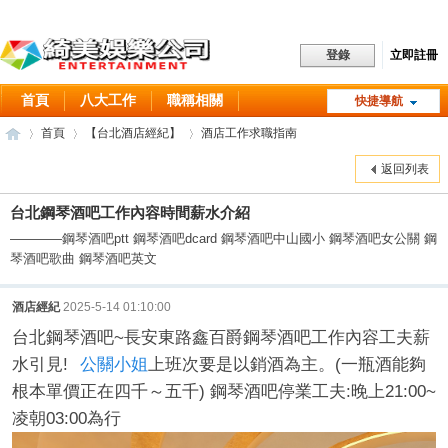
立即註冊
登錄
首頁
八大工作
職稱相關
快捷導航
工作職缺
常見問題
首頁
【台北酒店經紀】
酒店工作求職指南
酒店消費
聯絡方式
關於我們
返回列表
台北鋼琴酒吧工作內容時間薪水介紹
綺
»
›
›
————鋼琴酒吧ptt 鋼琴酒吧dcard 鋼琴酒吧中山國小 鋼琴酒吧女公關 鋼
琴酒吧歌曲 鋼琴酒吧英文
酒店經紀
2025-5-14 01:10:00
台北鋼琴酒吧~長安東路鑫百爵鋼琴酒吧工作內容工夫薪
水引見!
公關小姐
上班次要是以銷酒為主。(一瓶酒能夠
根本單價正在四千～五千) 鋼琴酒吧停業工夫:晚上21:00~
凌朝03:00為行
美