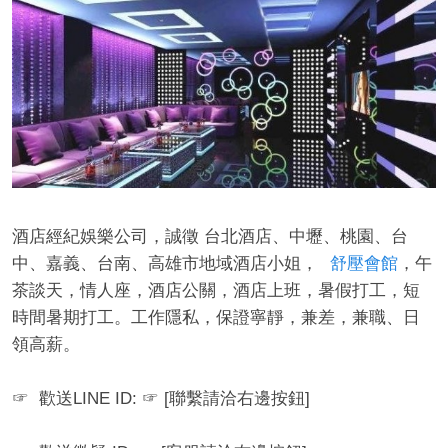
酒店經紀娛樂公司，誠徵 台北酒店、中壢、桃園、台
中、嘉義、台南、高雄市地域酒店小姐，
舒壓會館
，午
茶談天，情人座，酒店公關，酒店上班，暑假打工，短
時間暑期打工。工作隱私，保證寧靜，兼差，兼職、日
領高薪。
☞ 歡送LINE ID: ☞ [聯繫請洽右邊按鈕]