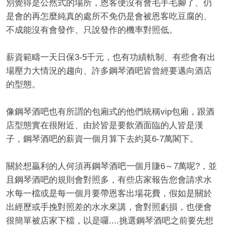
別覺得是公然式的場所，恩客便沒有會毛手毛腳了、仍
是會的再怎麼純真的處所不免仍是會被恩客吃豆腐的、
不成能沒有會發作、只說發作的機率對照低。
薪資範疇一天日保3-5千元，也有功績軌制、有些會有出
場壓力大情況的趨向、許多鋼琴酒吧皆曾經要邁向酒店
的型態。
像鋼琴酒吧也有所謂的包廂式的他們統稱vip包廂，跟酒
店型態實在很附近、由於皆是要飲酒面臨的人皆是漢
子，鋼琴酒吧的薪資一個月算下去約莫6-7萬閣下。
關於想贏利的人何須再鋼琴酒吧一個月賺6～7萬呢?，並
且鋼琴酒吧的規則會對照多，有些店家報告您會請求水
水每一檔或是每一個月要帶恩客出場花費，假如是關於
出經歷或手挽對照差的水水來講，會對照虧損，也便會
很簡單被店家下檔，以是囉....挑選鋼琴酒吧之前要先想