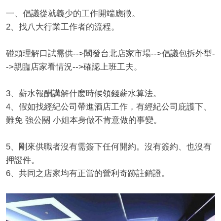
一、倡議從就義少的工作開端應徵。
2、找八大行業工作者的流程。
碰頭理解口試需供-->闡發台北店家市場-->倡議包拆外型-
->親臨店家看情況-->確認上班工夫。
3、薪水報酬講解什麽時候領錢薪水算法。
4、假如找經紀公司帶進酒店工作，有經紀公司庇護下、
難免 強公關 小姐本身做不肯意做的事變。
5、剛來供職者沒有需簽下任何開約。沒有簽約、也沒有
押證件。
6、共同之店家均有正當的營利奇跡註銷證。