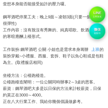
壹想本身能否能接受如許的壓力囉。
LINE
鋼琴酒吧停業工夫：晚上9面～凌朝3面(只要一個班,並非
立即加友
很彈性)
微信
工作內容：沒有脫沒有秀舞的、純真唱歌、飲酒、談天
複製ID
的寒暄應酬上檯形式。
工作裝扮:鋼琴酒吧 公關 小姐也是需求本身籌辦
上班
的
裝扮穿戴~小禮服、西服、套拆、鞋子以魚心鞋或是包鞋
為主。(取禮服店相同)
坐檯方法：公檯跑檯造。
公檯跑檯造闡明：一位公關同時辦事2～3桌的恩客。
薪資：鋼琴酒吧大多是以日保的方法來計較薪資，日保
約莫正在3000～4000。
正在八大行業工作、我給你幾個倡議做參考。