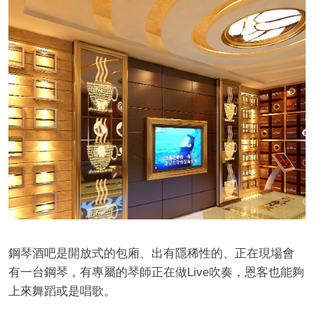
酒
鋼琴酒吧是開放式的包廂、出有隱稀性的、正在現場會
店
有一台鋼琴，有專屬的琴師正在做Live吹奏，恩客也能夠
上來舞蹈或是唱歌。