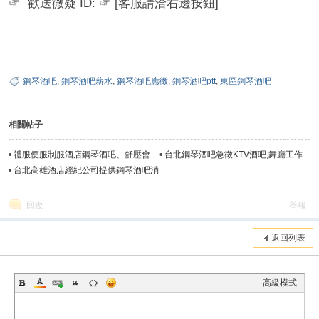
☞ 歡送微疑 ID: ☞ [客服請洽右邊按鈕]
鋼琴酒吧
,
鋼琴酒吧薪水
,
鋼琴酒吧應徵
,
鋼琴酒吧ptt
,
東區鋼琴酒吧
相關帖子
•
禮服便服制服酒店鋼琴酒吧、舒壓會
•
台北鋼琴酒吧急徵KTV酒吧,舞廳工作
館、夜總會消費大全，最全消費攻略
夥伴
•
台北高雄酒店經紀公司提供鋼琴酒吧消
費及酒店上班職缺
回復
舉報
返回列表
高級模式