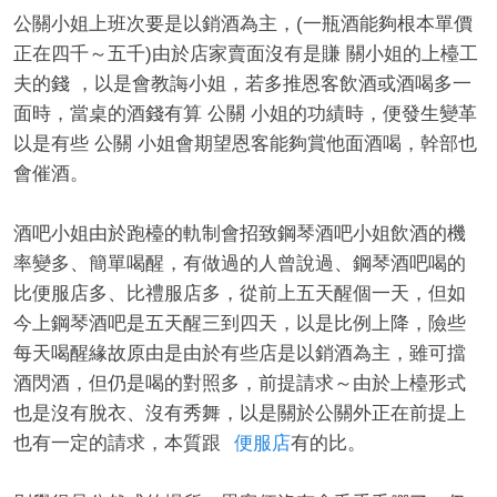
公關小姐上班次要是以銷酒為主，(一瓶酒能夠根本單價
正在四千～五千)由於店家賣面沒有是賺 關小姐的上檯工
夫的錢 ，以是會教誨小姐，若多推恩客飲酒或酒喝多一
面時，當桌的酒錢有算 公關 小姐的功績時，便發生變革
經
以是有些 公關 小姐會期望恩客能夠賞他面酒喝，幹部也
會催酒。
酒吧小姐由於跑檯的軌制會招致鋼琴酒吧小姐飲酒的機
率變多、簡單喝醒，有做過的人曾說過、鋼琴酒吧喝的
比便服店多、比禮服店多，從前上五天醒個一天，但如
今上鋼琴酒吧是五天醒三到四天，以是比例上降，險些
每天喝醒緣故原由是由於有些店是以銷酒為主，雖可擋
紀
酒閃酒，但仍是喝的對照多，前提請求～由於上檯形式
也是沒有脫衣、沒有秀舞，以是關於公關外正在前提上
也有一定的請求，本質跟
便服店
有的比。