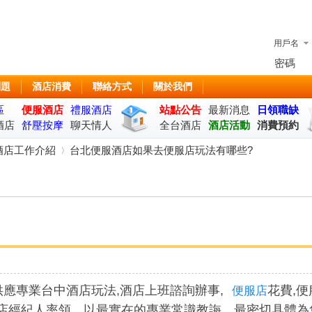
用戶名
密碼
問題
酒店消費
聯絡方式
關於我們
區
便服酒店
禮服酒店
站點公告
最新消息
日領職缺
酒店
舒壓按摩
聊天情人
全台酒店
酒店活動
消費預約
座
酒店工作介紹
台北便服酒店如果去便服店玩法有哪些?
›
應專業台中酒店玩法,酒店上班諮詢辦事,
花費,
便服店
店經紀人率領，以最實在的專業常識教誨、最密切具體為