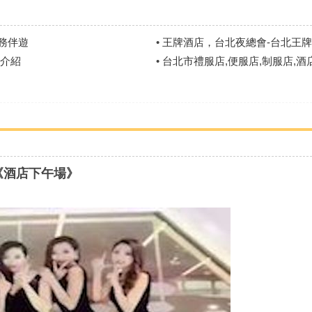
商務伴遊
•
王牌酒店，台北夜總會-台北王
址介紹
•
台北市禮服店,便服店,制服店,
《酒店下午場》