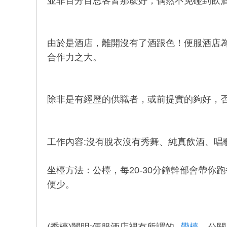
並非百分百恩客皆那麼好，偶然不免碰到飲
由於是酒店，離開沒有了酒跟色！便服酒店
合作力之大。
除非是有經歷的供職者，或前提實的夠好，
工作內容:沒有脫衣沒有秀舞、純真飲酒、唱
坐檯方法：公檯，每20-30分鐘幹部會帶
便少。