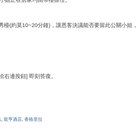
小姐正在店家均由帶檯辦理。
廂秀檯(約莫10~20分鐘)，讓恩客決議能否要留此公關小
服請洽右邊按鈕] 即刻答復。
法
,
龍亨酒店
,
香格里拉