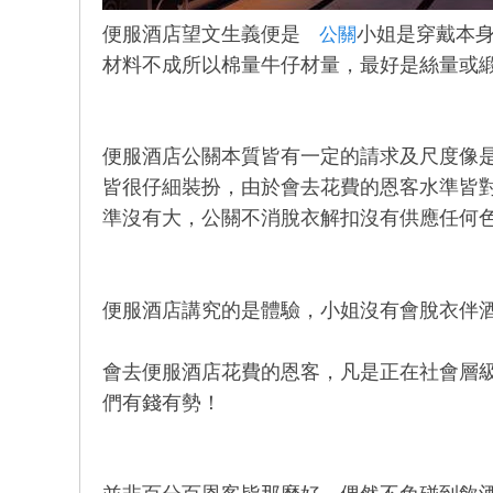
店
便服酒店望文生義便是
小姐是穿戴本
公關
材料不成所以棉量牛仔材量，最好是絲量或
便服酒店公關本質皆有一定的請求及尺度像是
皆很仔細裝扮，由於會去花費的恩客水準皆
準沒有大，公關不消脫衣解扣沒有供應任何
經
便服酒店講究的是體驗，小姐沒有會脫衣伴
會去便服酒店花費的恩客，凡是正在社會層
們有錢有勢！
紀