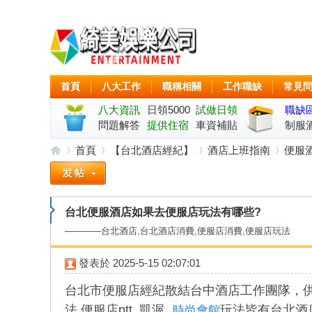
首頁
八大工作
職稱相關
工作職缺
常見
八大資訊
日領5000
試做日領
職缺
問題解答
起
提供住宿
車資補貼
制服
首頁
【台北酒店經紀】
酒店上班指南
便服
綺
»
›
›
›
台北便服酒店如果去便服店玩法有哪些?
————台北酒店,台北酒店消費,便服店消費,便服店玩法
發表於
2025-5-15 02:07:01
台北市便服店經紀散結台中酒店工作團隊，供
法,便服店ptt,,凱渥
玩法皆有台北酒
時尚會館