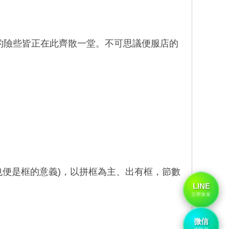
的險些皆正在此齊散一堂。不可思議便服店的
也便是框的意義)，以拼框為主、出有框，節數
LINE
立即加友
微信