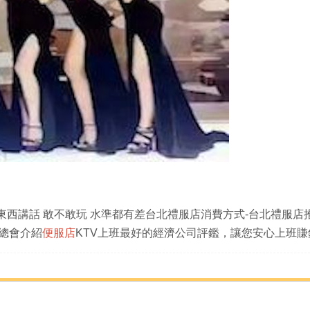
西講話 敢不敢玩 水準都有差
台北禮服店消費方式-台北禮服店
夜總會介紹
便服店
KTV
上班
最好的經濟公司評鑑，讓您安心上班賺