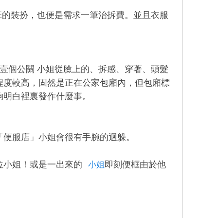
班的裝扮，也便是需求一筆治拆費。並且衣服
壹個公關 小姐從臉上的、拆感、穿著、頭髮
程度較高，固然是正在公家包廂內，但包廂標
夠明白裡裏發作什麼事。
「便服店」小姐會很有手腕的迴躲。
位小姐！或是一出來的
即刻便框由於他
小姐