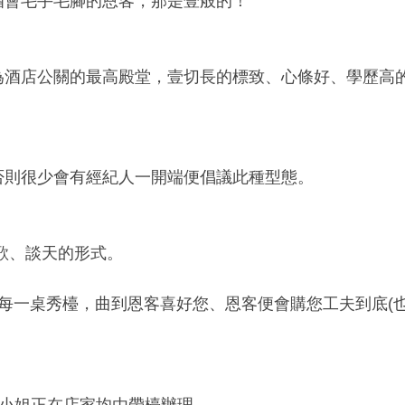
酒會毛手毛腳的恩客，那是壹般的！
為酒店公關的最高殿堂，壹切長的標致、心條好、學歷高
否則很少會有經紀人一開端便倡議此種型態。
歌、談天的形式。
你跑每一桌秀檯，曲到恩客喜好您、恩客便會購您工夫到底(