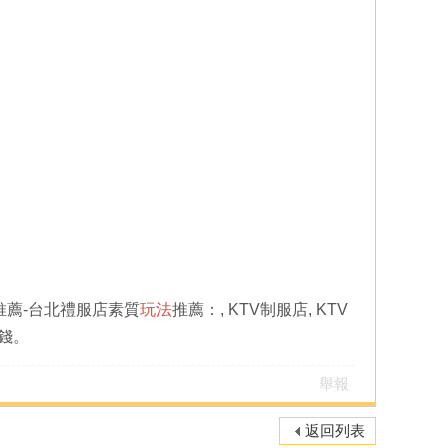
推薦-台北禮服店素質
玩法
推薦：
, KTV制服店, KTV
錢。
舉報
返回列表