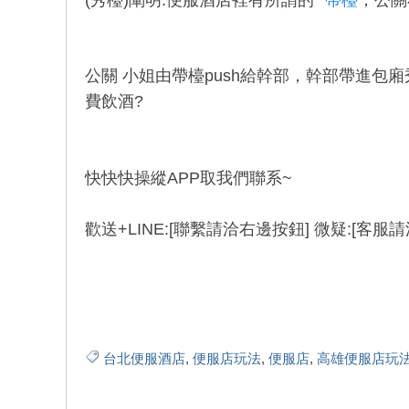
(秀檯)闡明:便服酒店裡有所謂的
帶檯
，公關
公關 小姐由帶檯push給幹部，幹部帶進包
費飲酒?
快快快操縱APP取我們聯系~
歡送+LINE:[聯繫請洽右邊按鈕] 微疑:[客
台北便服酒店
,
便服店玩法
,
便服店
,
高雄便服店玩