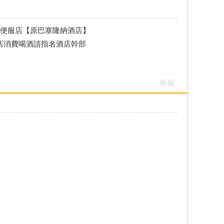
牌便服店【原巴塞隆納酒店】
酒店消費喝酒請指名酒店幹部
舉報