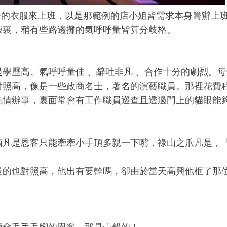
身的衣服來上班，以是那範例的店小姐皆需求本身籌辦上
緞裏，稍有些路邊攤的氣呼呼量皆算分歧格。
學歷高、氣呼呼量佳 、辭吐非凡 、合作十分的劇烈。每
對照高，像是一些政商名士，著名的演藝職員。那裡花費
色情辦事，裏面常會有工作職員巡查且透過門上的貓眼能
酒凡是恩客只能牽牽小手頂多親一下嘴，祿山之爪凡是，
級的也對照高，他出有要幹嗎，卻由於當天高興他框了那