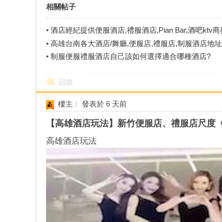
相關帖子
•
酒店經紀提供便服酒店,禮服酒店,Pian Bar,酒吧ktv
•
高雄台南各大酒店/舞廳,便服店,禮服店,制服酒店地
•
制服便服禮服酒店自己該如何選擇適合哪種酒店?
回復
樓主
|
發表於
6 天前
【高雄酒店玩法】新竹便服店、禮服店尺度
高雄酒店玩法