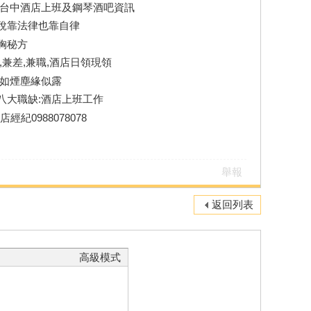
北台中酒店上班及鋼琴酒吧資訊
稅靠法律也靠自律
胸秘方
兼差,兼職,酒店日領現領
事如煙塵緣似露
八大職缺:酒店上班工作
紀0988078078
舉報
返回列表
高級模式