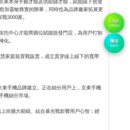
京東本身手藝才能及供給鏈才能，賦能線下批發
應愈加靈敏務實的辦事，同時也為品牌廠家拓展更
戰3000家。
LINE
立即加友
依托中心才能齊圓位賦能批發門店，為用戶打制
轉化。
微信
複製ID
聰慧家庭裝置戰販賣，成立貫穿線上線下的寬帶
京東手機品牌建立。正在細分用戶上，京東手機
手機細分市場。
擴大範疇、結合暴光戰影響用戶心智；經
店上班