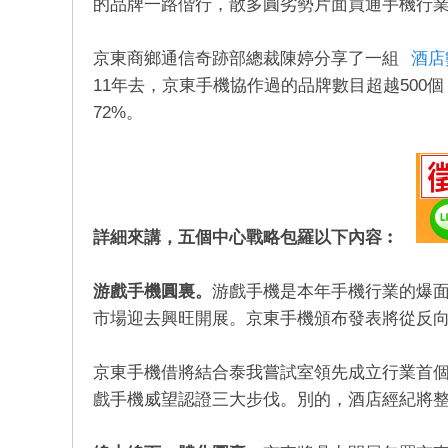
的品牌一路偕行，散多圓劣勢片面買通手機行
店
京東商鄉通信奇跡部總裁陳婷分享了一組
酒店
11年去，京東手機協作過的品牌數目超越500個
72%。
經
詳細來講，五個中心戰略包羅以下內容︰
游戲手機圓裏。
游戲手機是本年手機行業的爆
市場迎去興旺開展。京東手機頒布發表將從反
京東手機借將結合泰我嘗試室領先成立行業首
戲手機威望認證三大步伐。別的，酒店經紀將
紀