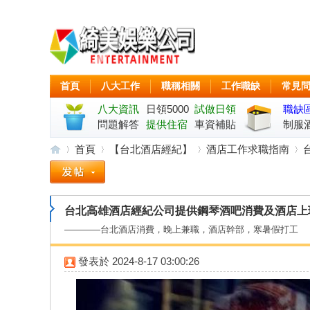
首頁
八大工作
職稱相關
工作職缺
常見
八大資訊
日領5000
試做日領
職缺
問題解答
起
提供住宿
車資補貼
制服
首頁
【台北酒店經紀】
酒店工作求職指南
綺
»
›
›
›
台北高雄酒店經紀公司提供鋼琴酒吧消費及酒店上
————台北酒店消費，晚上兼職，酒店幹部，寒暑假打工
發表於
2024-8-17 03:00:26