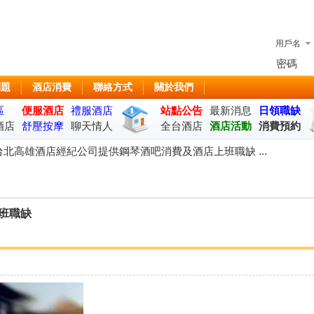
用戶名
密碼
問題
酒店消費
聯絡方式
關於我們
區
便服酒店
禮服酒店
站點公告
最新消息
日領職缺
酒店
舒壓按摩
聊天情人
全台酒店
酒店活動
消費預約
座
台北高雄酒店經紀公司提供鋼琴酒吧消費及酒店上班職缺 ...
班職缺