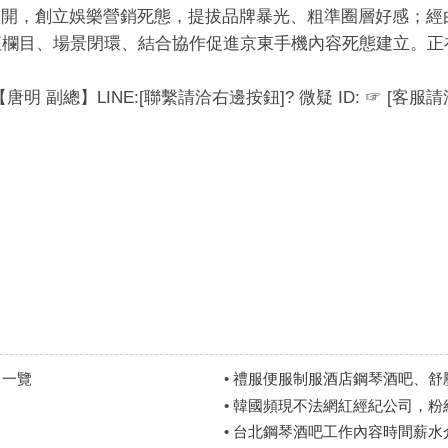
整開，創立娛樂營銷死態，提拔品牌暴光、粗準圈層好感；
征欄目、場景閉環、結合協作促進京東手機內容死態建立。正
 【唐明 副總】LINE:[聯繫請洽右邊按鈕]? 微疑 ID: ☞ [客服
名一覽
•
禮服便服制服酒店鋼琴酒吧、舒
•
韓國頻現不法網紅經紀公司，粉
•
台北鋼琴酒吧工作內容時間薪水