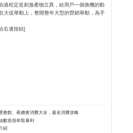
經由過程定造刺激產物立異，給用戶一個換機的動
在大促舉動上，整開整年大型的營銷舉動，為手
請洽右邊按鈕]
壓會館、夜總會消費大全，最全消費攻略
絲數造假牟取暴利
介紹