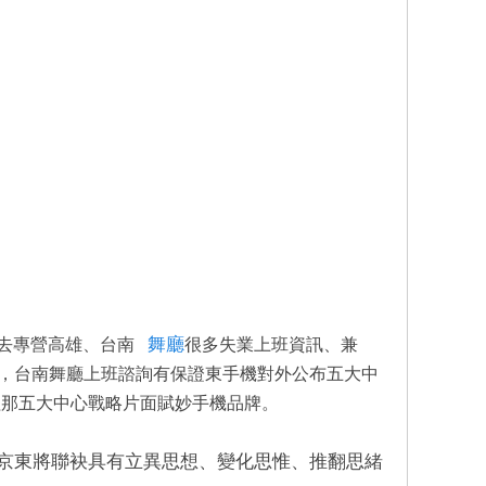
舞廳
去專營高雄、台南
很多失業上班資訊、兼
，台南舞廳上班諮詢有保證
東手機對外公布五大中
程那五大中心戰略片面賦妙手機品牌。
京東將聯袂具有立異思想、變化思惟、推翻思緒