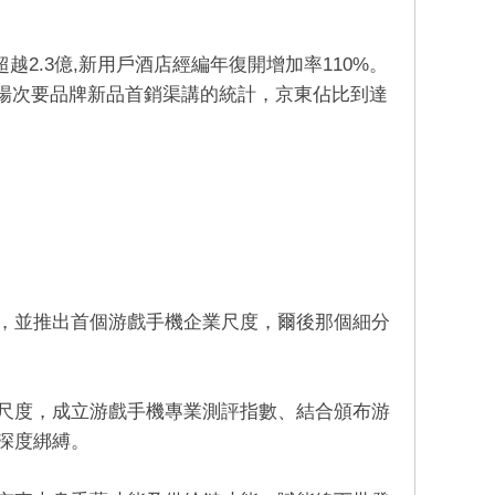
2.3億,新用戶酒店經編年復開增加率110%。
半年市場次要品牌新品首銷渠講的統計，京東佔比到達
，並推出首個游戲手機企業尺度，爾後那個細分
尺度，成立游戲手機專業測評指數、結合頒布游
深度綁縛。