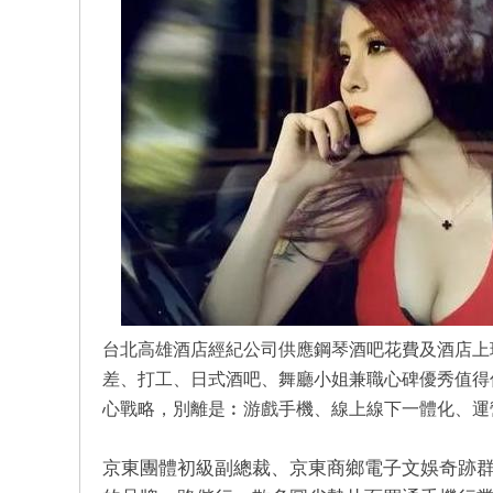
美
酒
台北高雄酒店經紀公司供應鋼琴酒吧花費及酒店上班
差、打工、日式酒吧、舞廳小姐兼職心碑優秀值得
心戰略，別離是︰游戲手機、線上線下一體化、運
京東團體初級副總裁、京東商鄉電子文娛奇跡