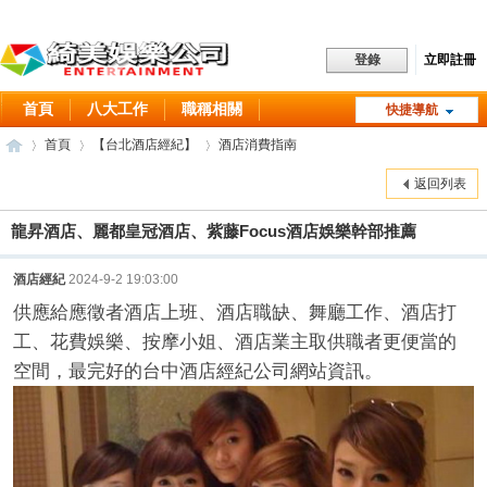
立即註冊
登錄
首頁
八大工作
職稱相關
快捷導航
工作職缺
常見問題
首頁
【台北酒店經紀】
酒店消費指南
酒店消費
聯絡方式
關於我們
返回列表
龍昇酒店、麗都皇冠酒店、紫藤Focus酒店娛樂幹部推薦
綺
»
›
›
酒店經紀
2024-9-2 19:03:00
供應給應徵者酒店上班、酒店職缺、舞廳工作、酒店打
工、花費娛樂、按摩小姐、酒店業主取供職者更便當的
空間，最完好的台中酒店經紀公司網站資訊。
美