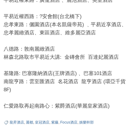
平易近權東路：廣儱酒店 、麗池酒店、英皇酒店
平易近權西路：?安會館(台北橋下)
忠孝東路：儷園酒店(本名凱薩帝苑) ﹑平易近享酒店、
忠孝麗緻酒店、東區酒店、維多麗亞酒店
八德路：敦南麗緻酒店
林森北路取市平易近大講: 金磚會所 百達妃麗酒店
基隆路: 巴塞隆納酒店(王牌酒店) 、巴塞101酒店
南龍亨路：雲至匯酒店 名花酒店 龍亨酒店 (環亞千貨
8F)
仁愛路取再起南路心：紫爵酒店(華麗皇家酒店)
龍昇酒店
,
麗都
,
皇冠酒店
,
紫藤
,
Focus酒店
,
娛樂幹部