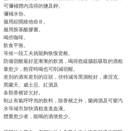
可彌補體內流得的鹽及鉀。
彌補水份。
服用綜開維他命Ｂ。
服用胺基酸膠囊。
經
喝些咖啡。
飲食平衡。
等候一段工夫就能夠恢愎壹般。
防備宿醒最好是漸漸的飲酒，喝得愈緩腦筋吸取的酒粗
量愈少，飽背時喝也可削減宿醒。
差別的酒有差別的症狀，伏特減等黑酒較好，康涅克、
黑蘭天、威士忌、紅酒及
各類香檳皆欠好。
紀
制止有氣呼呼泡的飲料，除香檳之外，蘭姆酒及可樂汽
水等城市加快酒粗進進血液。
體重愈少者，能喝的酒便愈少。