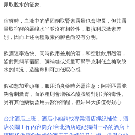
尿取脫水的征象。
宿醒時，血液中的醛固酮取腎素露量也會增長，但其露
量取宿醒的嚴峻水平並沒有相幹性，取抗利尿激素差
別，因而上述兩種激素的腳色尚沒有分明。
飲酒速率過快、同時飲用差別的酒，和空肚飲用烈酒，
皆對照簡單宿醒。彌補糖或流量可幫手克制低血糖取脫
水的情況，造酸劑則可加低噁心感。
假如想加垂頭痛，服用消炎藥時必需注意：阿斯匹靈能
夠會刺激胃，而酒粗則會增強乙醯胺酚對肝凈的毒性。
另有其他藥物曾用去醫治宿醒，但結果大多值得疑心
台北酒店上班，酒店小姐請找專業酒店經紀輔佐，酒
店公關工作內容簡介!台北酒店經紀獨樹一格的酒店上