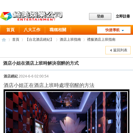
立即註冊
登錄
首頁
八大工作
職稱相關
快捷導航
工作職缺
常見問題
首頁
【台北酒店經紀】
酒店上班指南
禮服酒店上班指南
酒店消費
聯絡方式
關於我們
返回列表
酒店小姐在酒店上班時解決宿醉的方式
綺
»
›
›
›
酒店經紀
2024-6-6 02:00:54
酒店小姐正在酒店上班時處理宿醒的方法
美