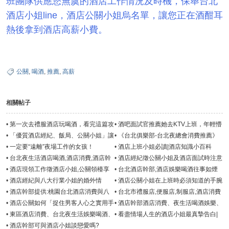
班團隊供應您無虞的酒店工作情況及時機，保舉台北
酒店小姐line，酒店公關小姐烏名單，讓您正在酒酣耳
熱後拿到酒店高薪小費。
公關
,
喝酒
,
推薦
,
高薪
相關帖子
•
第一次去禮服酒店玩喝酒，看完這篇攻
•
酒吧面試官推薦她去KTV上班，年輕懵
略就足够了
懂的她答應了
•
「優質酒店經紀、飯局、公關小姐」讓
•
《台北俱樂部-台北夜總會消費推薦》
男人根本招架不住的征服招數!
酒店經紀收入?
•
一定要“遠離”夜場工作的女孩！
•
酒店上班小姐必讀|酒店知識小百科
•
台北夜生活酒店喝酒,酒店消費,酒店幹
•
酒店經紀徵公關小姐及酒店面試時注意
部副總-綺美娛樂
事項
•
酒店現領工作徵酒店小姐,公關領檯享
•
台北酒店幹部,酒店娛樂喝酒往事如煙
業界高薪資
塵緣似露
•
酒店經紀與八大行業小姐的婚外情
•
酒店公關小姐在上班時必須知道的手腕
技巧
•
酒店幹部提供:桃園台北酒店消費與八
•
台北市禮服店,便服店,制服店,酒店消費
大夜生活喝酒娛樂推薦
喝酒請指名酒店幹部
•
酒店公關如何「捉住男客人心之實用手
•
酒店幹部酒店消費、夜生活喝酒娛樂、
婉」搞好男女關係
假日酒店兼職日領
•
東區酒店消費、台北夜生活娛樂喝酒、
•
看盡情場人生的酒店小姐最真摯告白|
林森北路酒店幹部
桃園酒店經紀
•
酒店幹部可與酒店小姐談戀愛嗎?