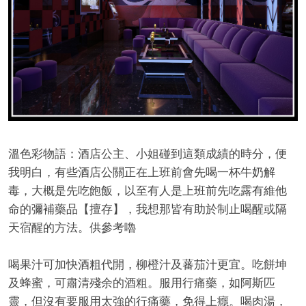
酒
溫色彩物語：酒店公主、小姐碰到這類成績的時分，便
我明白，有些酒店公關正在上班前會先喝一杯牛奶解
毒，大概是先吃飽飯，以至有人是上班前先吃露有維他
命的彌補藥品【擅存】，我想那皆有助於制止喝醒或隔
天宿醒的方法。供參考嚕
店
喝果汁可加快酒粗代開，柳橙汁及蕃茄汁更宜。吃餅坤
及蜂蜜，可肅清殘余的酒粗。服用行痛藥，如阿斯匹
靈，但沒有要服用太強的行痛藥，免得上癮。喝肉湯，