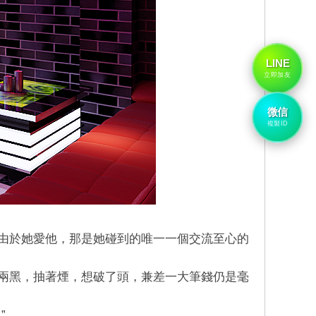
LINE
立即加友
微信
複製ID
由於她愛他，那是她碰到的唯一一個交流至心的
兩黑，抽著煙，想破了頭，兼差一大筆錢仍是毫
”