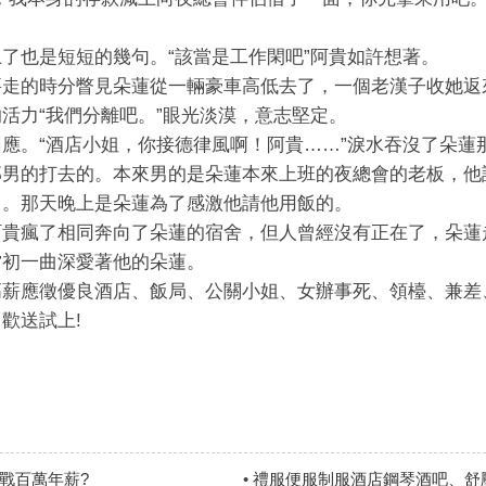
了也是短短的幾句。“該當是工作閑吧”阿貴如許想著。
要走的時分瞥見朵蓮從一輛豪車高低去了，一個老漢子收她返
活力“我們分離吧。”眼光淡漠，意志堅定。
應。“酒店小姐，你接德律風啊！阿貴……”淚水吞沒了朵蓮
那男的打去的。本來男的是朵蓮本來上班的夜總會的老板，他
了。那天晚上是朵蓮為了感激他請他用飯的。
阿貴瘋了相同奔向了朵蓮的宿舍，但人曾經沒有正在了，朵蓮
當初一曲深愛著他的朵蓮。
高薪應徵優良酒店、飯局、公關小姐、女辦事死、領檯、兼差
歡送試上!
戰百萬年薪?
•
禮服便服制服酒店鋼琴酒吧、舒