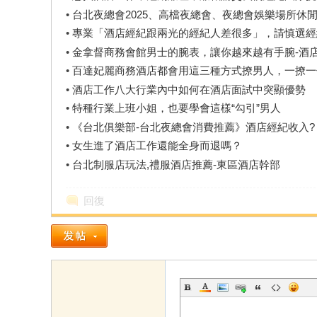
•
台北夜總會2025、高檔夜總會、夜總會娛樂場所休
•
專業「酒店經紀跟兩光的經紀人差很多」，請慎選經
•
金拿督商務會館男士的腕表，讓你越來越有手腕-酒
•
百達妃麗商務酒店都會用這三種方式撩男人，一撩一
•
酒店工作八大行業內中如何在酒店面試中突顯優勢
•
特種行業上班小姐，也要學會這樣“勾引”男人
•
《台北俱樂部-台北夜總會消費推薦》酒店經紀收入?
•
女生進了酒店工作還能全身而退嗎？
•
台北制服店玩法,禮服酒店推薦-東區酒店幹部
回復