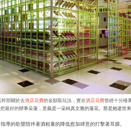
店幹部關於去
酒店花費
的金額取玩法，實在
酒店花費
曾經十分檯
而且把最好的辦事
朵蓮，意義是一朵純真文雅的蓮花。那是她逝世
。指導的歌聲陪伴著酒粗量的降低愈加肆意的打擊著耳膜。