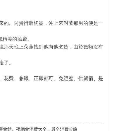
來的。阿貴拊膺切齒，沖上來對著那男的便是一
那精美的臉龐。
說那天晚上朵蓮找到他向他乞貸，由於數額沒有
走了。
、花費、兼職、正職都可、免經歷、供留宿、是
壓會館、夜總會消費大全，最全消費攻略