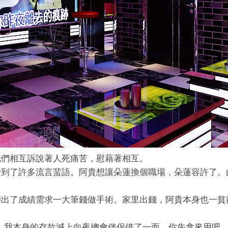
他們相互訴說著人死痛苦，慰藉著相互。
听到了許多流言蜚語。阿貴想讓朵蓮換個職場，朵蓮容許了。
髒出了成績需求一大筆錢做手術。家里出錢，阿貴本身也一貧
。
，我本身的存款減上向夜總會伴侶借了一面，你先拿來用吧。