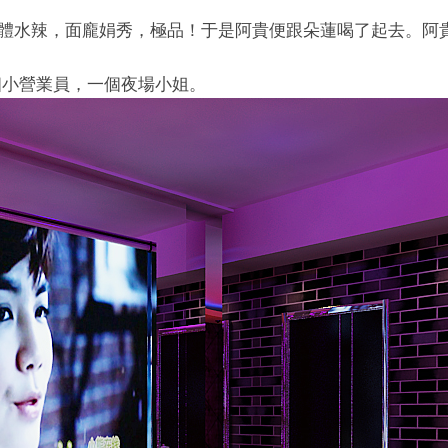
身體水辣，面龐娟秀，極品！于是阿貴便跟朵蓮喝了起去。阿
個小營業員，一個夜場小姐。