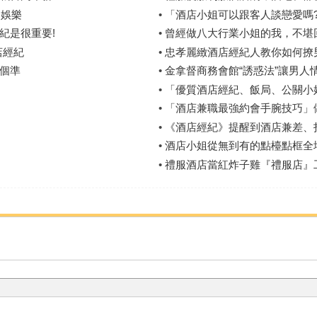
閒娛樂
•
「酒店小姐可以跟客人談戀愛嗎
紀是很重要!
•
曾經做八大行業小姐的我，不堪
店經紀
•
忠孝麗緻酒店經紀人教你如何撩男
個準
•
金拿督商務會館“誘惑法”讓男人
•
「優質酒店經紀、飯局、公關小
•
「酒店兼職最強約會手腕技巧」做
•
《酒店經紀》提醒到酒店兼差、
•
酒店小姐從無到有的點檯點框全
•
禮服酒店當紅炸子雞『禮服店』