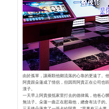
由於孤單，讓兩顆他鄉流落的心靠的更遠了。
阿貴跟朵蓮成了情侶，但因而阿貴正在公司也
漢子。
一天早上阿貴接抵家里打去的德律風，他爸心
無法子。朵蓮一曲正在慰藉他，總會有法子的
三天後朵蓮拿了一張卡給阿貴，“里裏有三十萬