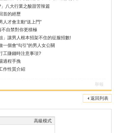
?」八大行業之酸甜苦辣篇
回首的經歷
人才會主動“送上門”
情不自禁對你更積極
姐」讓男人根本招架不住的征服招數!
一個會“勾引”的男人女公關
打工賺錢時注意事項?
場過程手挽
工作性質介紹
舉報
返回列表
高級模式