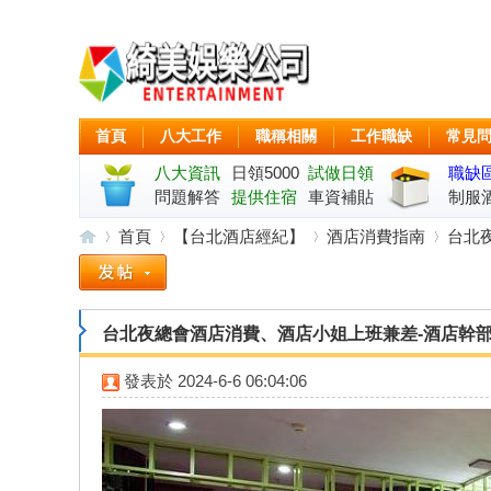
首頁
八大工作
職稱相關
工作職缺
常見
八大資訊
日領5000
試做日領
職缺
問題解答
起
提供住宿
車資補貼
制服
首頁
【台北酒店經紀】
酒店消費指南
台北夜
綺
»
›
›
›
台北夜總會酒店消費、酒店小姐上班兼差-酒店幹
發表於
2024-6-6 06:04:06