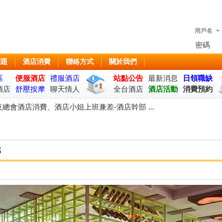
用戶名
密碼
問題
酒店消費
聯絡方式
關於我們
區
便服酒店
禮服酒店
站點公告
最新消息
日領職缺
酒店
舒壓按摩
聊天情人
全台酒店
酒店活動
消費預約
座
總會酒店消費、酒店小姐上班兼差-酒店幹部 ...
部