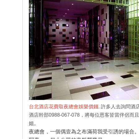
美
酒
台北酒店花費取夜總會娛樂價錢
. 許多人去詢問酒
酒店幹部0988-067-078，將每位恩客皆當伴侶
姐。
夜總會，一個偶壹為之布滿荷我受引誘的場合