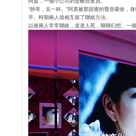
阿貴，一個小公司的壹般營業員。
店
“帥哥，去一杯。”阿貴被那甜蜜的聲音吸收，
乎。時期兩人借相互留了聯絡方法。
以後兩人常常聯絡，道道人死，聊聊幻想。一
經
紀