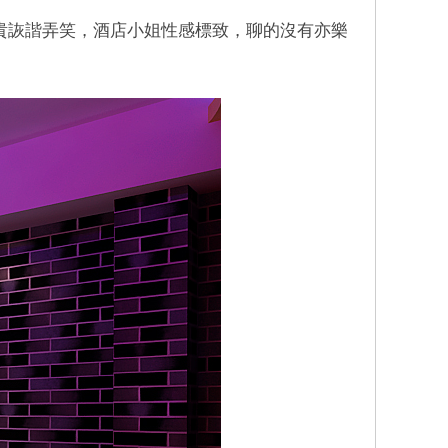
貴詼諧弄笑，酒店小姐性感標致，聊的沒有亦樂