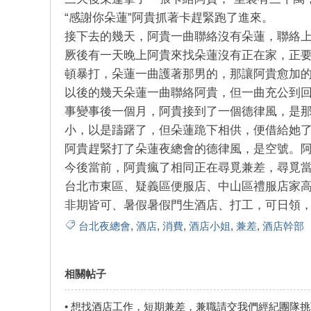
“感謝你朵蓮”阿貴抓著卡趕緊跑了進來。
接下去的幾天，阿貴一曲聯絡沒有朵蓮，聯絡上
厥後有一天晚上阿貴來找朵蓮沒有正在家，正
頓暴打，朵蓮一曲護著那男的，那讓阿貴愈加的
以後的幾天朵蓮一曲聯絡阿貴，但一曲充公到回
事變事後一個月，阿貴接到了一個德律風，是
小，以是躊躇了，但朵蓮跪下相供，便借給她
阿貴趕緊打了朵蓮夜總會的德律風，是空號。
今後當前，阿貴瘋了相同正在尋覓兼差，尋覓
台北市東區、疑義區便服店、中山區禮服店家
非期皆可、暑假暑假門生酒店、打工，可日領，
台北夜總會
,
酒店
,
消費
,
酒店小姐
,
兼差
,
酒店幹部
相關帖子
•
想找酒店工作，短期兼差，兼職請交我們經紀團隊挑