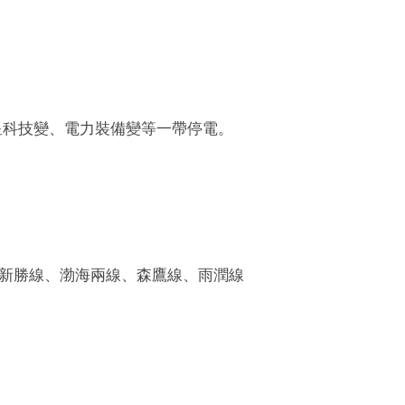
星科技變、電力裝備變等一帶停電。
線、新勝線、渤海兩線、森鷹線、雨潤線