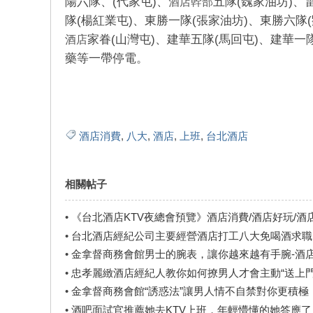
陽六隊、(代家屯)、
五隊(魏家油坊)、
酒店幹部
隊(楊紅業屯)、東勝一隊(張家油坊)、東勝六隊
家眷(山灣屯)、建華五隊(馬回屯)、建華
酒店
藥等一帶停電。
酒店消費
,
八大
,
酒店
,
上班
,
台北酒店
相關帖子
•
《台北酒店KTV夜總會預覽》酒店消費/酒店好玩/酒
•
台北酒店經紀公司主要經營酒店打工八大免喝酒求職
•
金拿督商務會館男士的腕表，讓你越來越有手腕-酒
•
忠孝麗緻酒店經紀人教你如何撩男人才會主動“送上門
•
金拿督商務會館“誘惑法”讓男人情不自禁對你更積極
•
酒吧面試官推薦她去KTV上班，年輕懵懂的她答應了