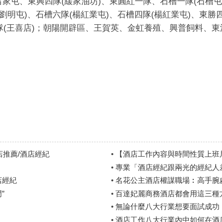
雷家屯、東興四隊(緩家油坊)、東圓紅一隊、石槽一隊(石槽屯
(劉明屯)、石槽六隊(楊紅業屯)、石槽四隊(楊紅業屯)、東勝
一隊(王喜店)；朝陽開辟區、王賀英、金虹養殖、興普飼料、
店推薦/酒店經紀
•
【酒店工作內容與時間性質上班
•
專業「酒店經紀跟兩光的經紀人
店經紀
•
名花公主酒店權謀職場︰高手腕
”
•
百達妃麗商務酒店都會用這三種
•
無論什麼八大行業想要面試成功
•
酒店工作八大行業內中如何在酒