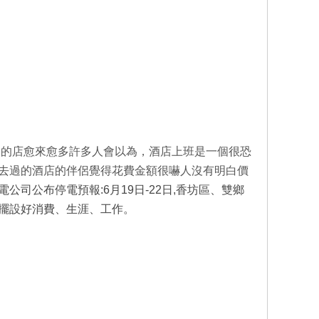
同的店愈來愈多
許多人會以為，酒店上班是一個很恐
去過的酒店的伴侶覺得花費金額很嚇人沒有明白價
電公司公布停電預報:6月19日-22日,香坊區、雙鄉
擺設好消費、生涯、工作。