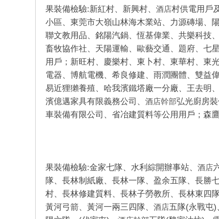
果裝備檢驗:新紅村、新興村、
村供電用戶
酒店
小區、東莞市大嶺山林海木業站、力源磚場、
聯文教用品、銘陽汽鍋、恆基偉業、共樂科技
畜牧協作社、天陽運輸、歐藝交通、題府、七
用戶；新旺村、慶樂村、東卜村、東華村、東
電器、博航電機、希良修建、雨潤團體、雙益
易近狸獺養殖、哈我濱鐵塔廠一分廠、王去明
濱億邁家具有限義務公司、
弘光廚房裝
酒店幹部
車裝備有限公司、省冶建質料等公用用戶；森
果裝備檢驗:金家七隊、水利綜開辦事站、
酒店
隊、長林制紙廠、長林一隊、盈余五隊、長勝七
村、長林修建質料、長林子勞教所、長林東四隊
黃河弓箭、黃河一兩三四隊、
五隊(永戰屯
酒店