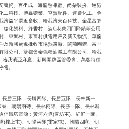
安商貿、百坐成、海龍熱凍廠、尚朵裝扮、逆贏
化工科技、博贏磷業、空熱配件、連慶化工、金
我濱益平易近畜牧、哈我濱東百科技、金星富寡
、糖化飼料、綠香村、
四門降鎖等公用
酒店花費
村、東鄉村、東富村供電用戶及新天物流、華龍
戶及新勝蛋禽批收市場熱凍廠、閩商團體、富平
有限公司、雙都會泰強糧油減工有限公司、哈我
、哈我濱亞麻廠、新興開辟區管委會、萬客特種
停電。
、長勝三隊、長勝四隊、長勝五隊、長林新一
家眷、朝陽兩磚、長林兩隊、長勝一隊、長林新
信鐵塔電源；黃河六隊(直坊屯)、紅鮮一隊、
隊(樓上屯)、朝陽兩隊(雷家屯)、朝陽四隊、朝