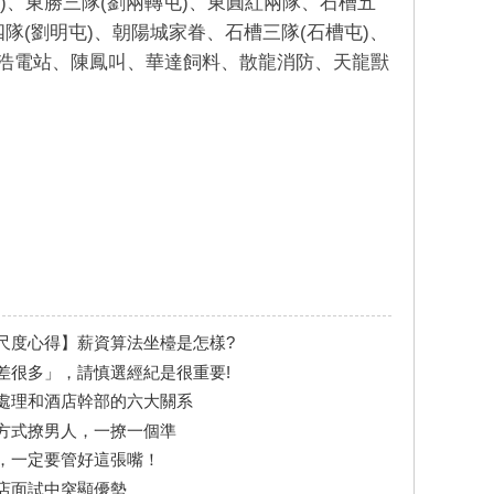
)、東勝三隊(劉兩轉屯)、東圓紅兩隊、石槽五
四隊(劉明屯)、朝陽城家眷、石槽三隊(石槽屯)、
東浩電站、陳鳳叫、華達飼料、散龍消防、天龍獸
尺度心得】薪資算法坐檯是怎樣?
差很多」，請慎選經紀是很重要!
處理和酒店幹部的六大關系
方式撩男人，一撩一個準
，一定要管好這張嘴！
店面試中突顯優勢