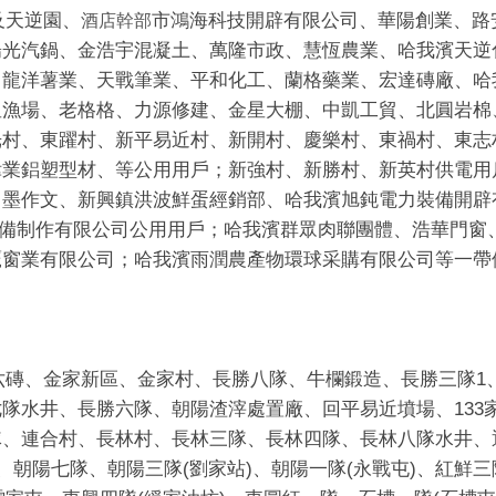
及天逆園、
市鴻海科技開辟有限公司、華陽創業、路
酒店幹部
陽光汽鍋、金浩宇混凝土、萬隆市政、慧恆農業、哈我濱天逆
、龍洋薯業、天戰筆業、平和化工、蘭格藥業、宏達磚廠、哈
星漁場、老格格、力源修建、金星大棚、中凱工貿、北圓岩棉
光村、東躍村、新平易近村、新開村、慶樂村、東禍村、東志
偉業鋁塑型材、等公用用戶；新強村、新勝村、新英村供電用
、墨作文、新興鎮洪波鮮蛋經銷部、哈我濱旭鈍電力裝備開辟
備制作有限公司公用用戶；哈我濱群眾肉聯團體、浩華門窗
鷹窗業有限公司；哈我濱雨潤農產物環球采購有限公司等一帶
六磚、金家新區、金家村、長勝八隊、牛欄鍛造、長勝三隊1
隊水井、長勝六隊、朝陽渣滓處置廠、回平易近墳場、133
、連合村、長林村、長林三隊、長林四隊、長林八隊水井、通
)、朝陽七隊、朝陽三隊(劉家站)、朝陽一隊(永戰屯)、紅鮮三