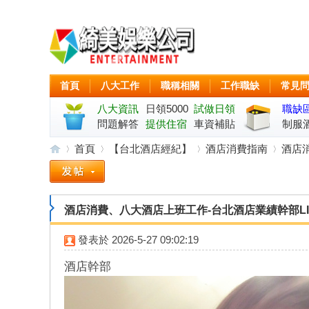
首頁
八大工作
職稱相關
工作職缺
常見
八大資訊
日領5000
試做日領
職缺
問題解答
起
提供住宿
車資補貼
制服
首頁
【台北酒店經紀】
酒店消費指南
酒店消
綺
»
›
›
›
酒店消費、八大酒店上班工作-台北酒店業績幹部LINE:
發表於
2026-5-27 09:02:19
酒店幹部