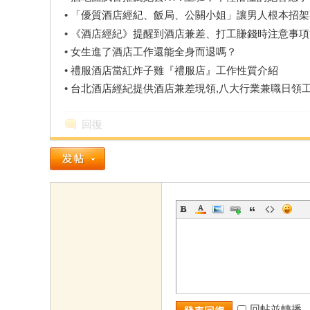
•
「優質酒店經紀、飯局、公關小姐」讓男人根本招架
•
《酒店經紀》提醒到酒店兼差、打工賺錢時注意事項
•
女生進了酒店工作還能全身而退嗎？
•
禮服酒店當紅炸子雞『禮服店』工作性質介紹
•
台北酒店經紀提供酒店兼差現領,八大行業兼職日領
回復
回帖並轉播