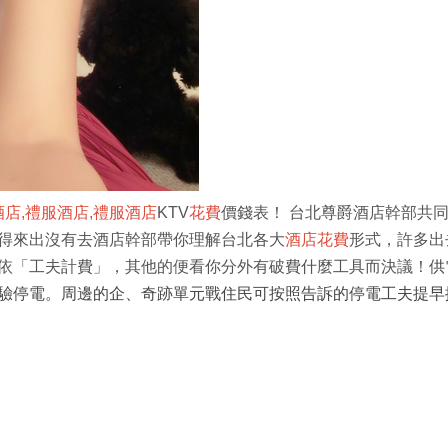
酒店,禮服酒店,禮服酒店
KTV
花費
價錢表！ 台北尊爵酒店幹部共
得來出沒有去酒店幹部
帶你理解台北各大
酒店花費
形式，許多出
依「工夫計費」，其他的便看你分外有破費什麼工具而決議！
供
驗停電。周邊的企、奇跡單元戰住民可按照告訴的停電工夫提早