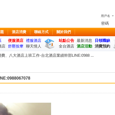
用戶名
密碼
問題
酒店消費
聯絡方式
關於我們
區
便服酒店
禮服酒店
站點公告
最新消息
日領職缺
酒店
舒壓按摩
聊天情人
全台酒店
酒店活動
消費預約
座
費、八大酒店上班工作-台北酒店業績幹部LINE:0988 ...
0988067078