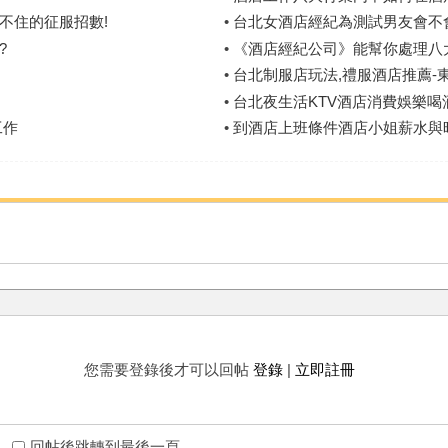
不住的征服招數!
•
台北女酒店經紀為測試男友會不
?
•
《酒店經紀公司》能幫你處理八
•
台北制服店玩法,禮服酒店推薦-
•
台北夜生活KTV酒店消費娛樂喝
工作
•
到酒店上班條件酒店小姐薪水與
您需要登錄後才可以回帖
登錄
|
立即註冊
回帖後跳轉到最後一頁