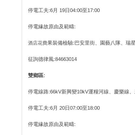
停電工夫:6月 19日04:00至17:00
停電緣故原由及範疇:
果裝備檢驗:巴安里街、園藝八隊、瑞
酒店花費
征詢德律風:84663014
雙鄉區:
停電線路:66kV新興變10kV運糧河線、慶樂
停電工夫:6月 20日07:00至18:00
停電緣故原由及範疇: