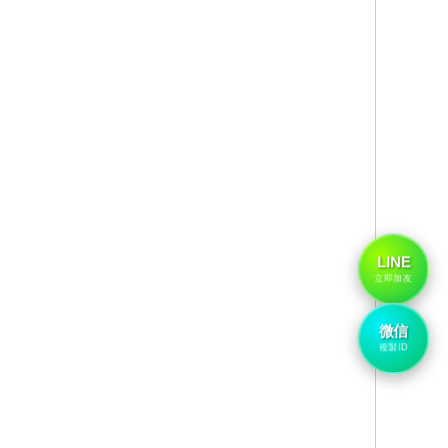
LINE
立即加友
微信
複製ID